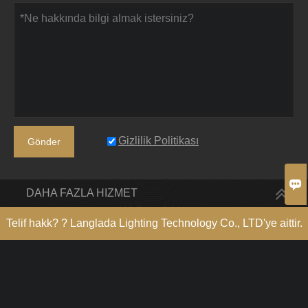
Gizlilik Politikası
Gönder

DAHA FAZLA HIZMET
Telif hakk? ? Langlada Lighting Technology Co., LTD'ye aittir.