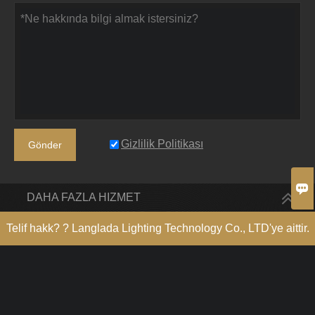
Gizlilik Politikası
Gönder

DAHA FAZLA HIZMET
Telif hakk? ? Langlada Lighting Technology Co., LTD'ye aittir.